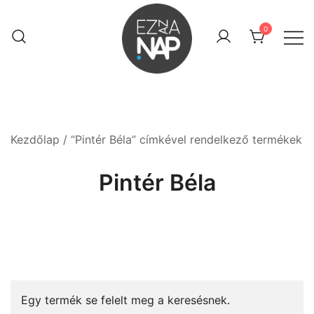
Skip
to
0
content
Keresztény webáruház
Ez az a nap! Shop
Kezdőlap
/ “Pintér Béla” címkével rendelkező termékek
Pintér Béla
Egy termék se felelt meg a keresésnek.