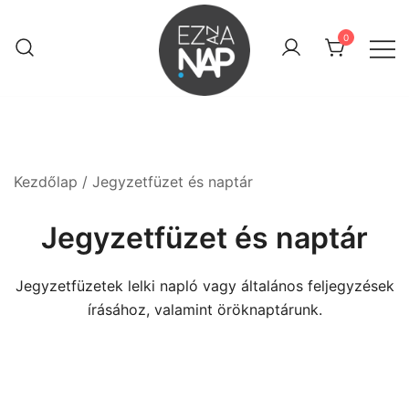
Skip
to
0
content
Keresztény webáruház
Ez az a nap! Shop
Kezdőlap
/ Jegyzetfüzet és naptár
Jegyzetfüzet és naptár
Jegyzetfüzetek lelki napló vagy általános feljegyzések
írásához, valamint öröknaptárunk.