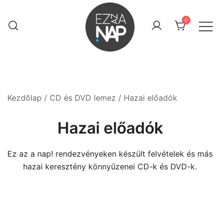
Skip
to
0
content
Keresztény webáruház
Ez az a nap! Shop
Kezdőlap
/
CD és DVD lemez
/ Hazai előadók
Hazai előadók
Ez az a nap! rendezvényeken készült felvételek és más
hazai keresztény könnyűzenei CD-k és DVD-k.