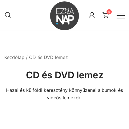
Skip
to
0
content
Keresztény webáruház
Ez az a nap! Shop
Kezdőlap
/ CD és DVD lemez
CD és DVD lemez
Hazai és külföldi keresztény könnyűzenei albumok és
videós lemezek.